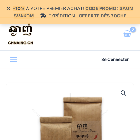
-10%
À VOTRE PREMIER ACHAT!
CODE PROMO
:
SAUM
SVAKOM
|
EXPÉDITION :
OFFERTE DÈS 70CHF
Aller
au
Chnaing - ឆ្ងាញ់
contenu
Se Connecter