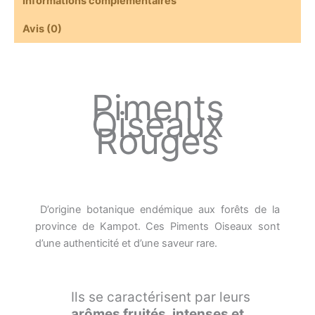
Informations complémentaires
Avis (0)
Piments
Oiseaux
Rouges
D’origine botanique endémique aux forêts de la
province de Kampot. Ces Piments Oiseaux sont
d’une authenticité et d’une saveur rare.
Ils se caractérisent par leurs
arômes fruités, intenses et