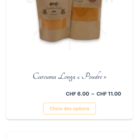
du
produit
Curcuma Longa « Poudre »
Plage
6.00
–
11.00
CHF
CHF
de
Ce
prix :
Choix des options
CHF 6.
produit
à
a
CHF 11
plusieurs
variations.