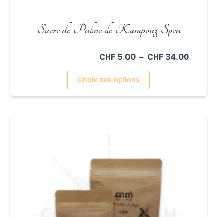
Sucre de Palme de Kampong Speu
Plage
5.00
–
34.00
CHF
CHF
de
Ce
prix :
Choix des options
CHF 5.
produit
à
a
CHF 34
plusieurs
variations.
Les
options
peuvent
être
choisies
sur
la
page