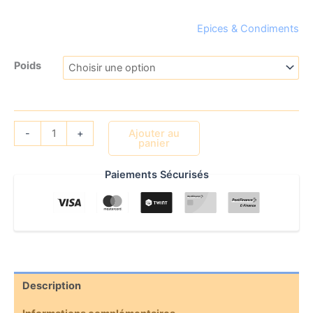
de
prix :
Epices & Condiments
CHF 
à
Poids
CHF 
quantité
Alternative:
-
+
Ajouter au
panier
de
Piments
Paiements Sécurisés
Oiseaux
Rouges
Description