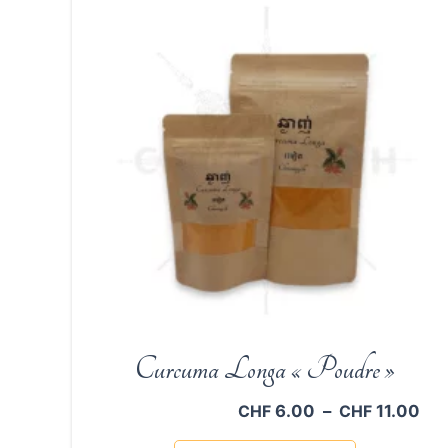
Les
options
peuvent
être
choisies
sur
la
page
du
produit
Curcuma Longa « Poudre »
Pla
6.00
–
11.00
CHF
CHF
de