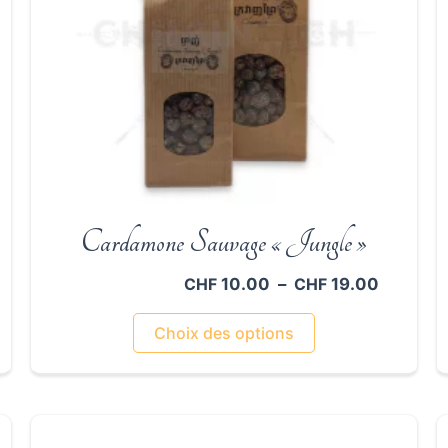
Cardamone Sauvage « Jungle »
ge
Plage
10.00
–
19.00
CHF
CHF
de
Ce
 :
prix :
Choix des options
F 5.00
CHF 10.
produit
à
a
F 9.00
CHF 19.
plusieurs
variations.