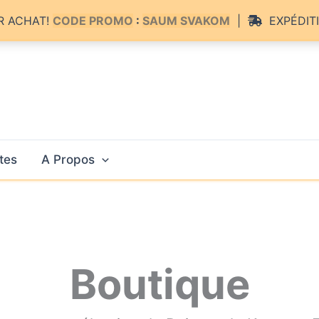
R ACHAT!
CODE PROMO
:
SAUM SVAKOM
|
EXPÉDITI
tes
A Propos
Boutique