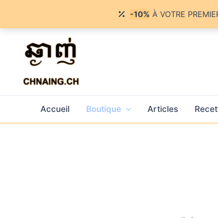
-10%
À VOTRE PREMIE
Aller
au
contenu
Chnaing - ឆ្ងាញ់
Accueil
Boutique
Articles
Recet