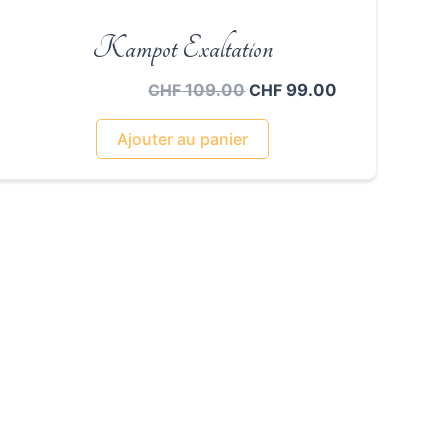
Kampot Exaltation
Le
Le
109.00
99.00
CHF
CHF
prix
prix
initial
actuel
Ajouter au panier
était :
est :
CHF 109.00.
CHF 99.00.