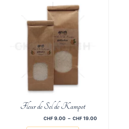
Fleur de Sel de Kampot
Plage
9.00
–
19.00
CHF
CHF
de