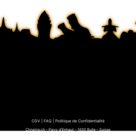
CGV
|
FAQ |
Politique de Confidentialité
Chnaing.ch - Pays-d'Enhaut - 1630 Bulle - Suisse