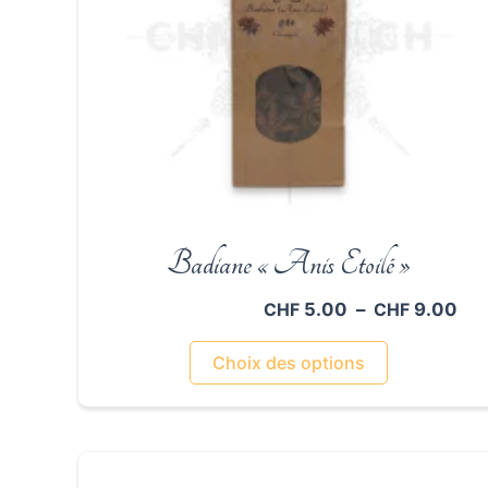
Badiane « Anis Etoilé »
Pla
5.00
–
9.00
CHF
CHF
de
Ce
prix
Choix des options
CH
produit
à
a
CH
plusieurs
variations.