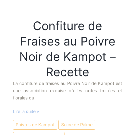
–
Recette
Confiture de
Fraises au Poivre
Noir de Kampot –
Recette
La confiture de fraises au Poivre Noir de Kampot est
une association exquise où les notes fruitées et
florales du
Confiture
Lire la suite »
de
Poivres de Kampot
Sucre de Palme
Fraises
au