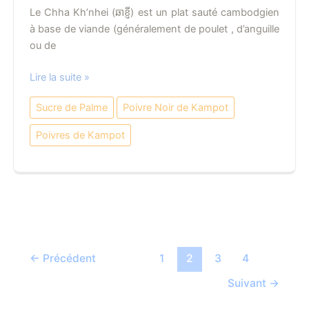
Le Chha Kh’nhei (ឆាខ្ញី) est un plat sauté cambodgien
à base de viande (généralement de poulet , d’anguille
ou de
Chha
Lire la suite »
Kh’nhei
Sucre de Palme
Poivre Noir de Kampot
–
Recette
Poivres de Kampot
←
Précédent
1
2
3
4
Suivant
→