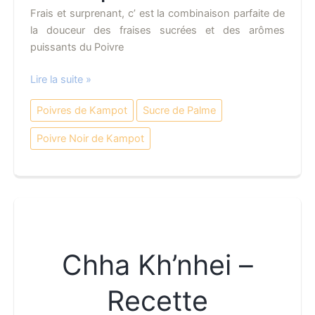
Frais et surprenant, c’ est la combinaison parfaite de
la douceur des fraises sucrées et des arômes
puissants du Poivre
Salade
Lire la suite »
de
Poivres de Kampot
Sucre de Palme
Fraises
au
Poivre Noir de Kampot
Poivre
Noir
de
Kampot
–
Recette
Chha Kh’nhei –
Recette