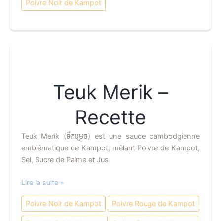
Poivre Noir de Kampot
Poivre
Noir
de
Kampot
–
Recette
Teuk Merik –
Recette
Teuk Merik (ទឹកម្រេច) est une sauce cambodgienne
emblématique de Kampot, mêlant Poivre de Kampot,
Sel, Sucre de Palme et Jus
Teuk
Lire la suite »
Merik
Poivre Noir de Kampot
Poivre Rouge de Kampot
–
Recette