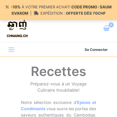
-10%
À VOTRE PREMIER ACHAT!
CODE PROMO
:
SAUM
SVAKOM
|
EXPÉDITION :
OFFERTE DÈS 70CHF
Aller
au
Chnaing - ឆ្ងាញ់
contenu
Se Connecter
Recettes
Préparez-vous à un Voyage
Culinaire Inoubliable!
Notre sélection exclusive d’
Epices et
Condiments
vous ouvre les portes des
saveurs authentiques du Cambodge.