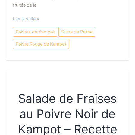
fruitée de la
Confiture
Lire la suite »
de
Poivres de Kampot
Sucre de Palme
Mangues
au
Poivre Rouge de Kampot
Poivre
Rouge
de
Kampot
–
Recette
Salade de Fraises
au Poivre Noir de
Kampot – Recette